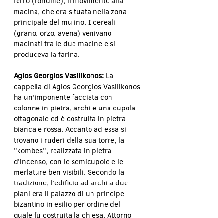
ferro (rondine), il movimento alla 
macina, che era situata nella zona 
principale del mulino. I cereali 
(grano, orzo, avena) venivano 
macinati tra le due macine e si 
produceva la farina.
Agios Georgios Vasilikonos: 
La 
cappella di Agios Georgios Vasilikonos 
ha un'imponente facciata con 
colonne in pietra, archi e una cupola 
ottagonale ed è costruita in pietra 
bianca e rossa. Accanto ad essa si 
trovano i ruderi della sua torre, la 
"kombes", realizzata in pietra 
d'incenso, con le semicupole e le 
merlature ben visibili. Secondo la 
tradizione, l'edificio ad archi a due 
piani era il palazzo di un principe 
bizantino in esilio per ordine del 
quale fu costruita la chiesa. Attorno 