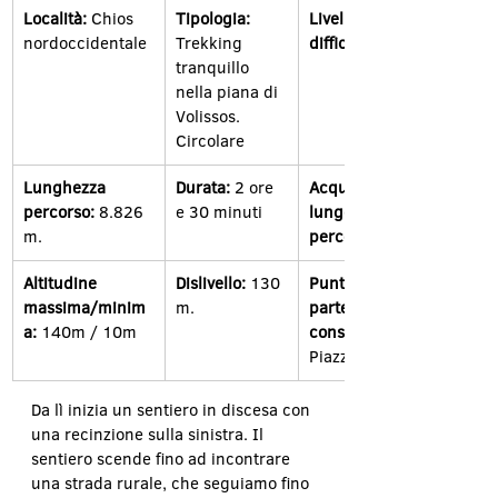
Località:
 Chios 
Tipologia:
Livello di 
nordoccidentale
Trekking 
difficoltà: 
tranquillo 
nella piana di 
Volissos. 
Circolare
Lunghezza 
Durata: 
2 ore 
Acqua potabile 
percorso:
 8.826 
e 30 minuti
lungo il 
m.
percorso:
Altitudine 
Dislivello: 
130 
Punto di 
massima/minim
m.
partenza 
a: 
140m / 10m
consigliato: 
Piazza Volissou
Da lì inizia un sentiero in discesa con 
una recinzione sulla sinistra. Il 
sentiero scende fino ad incontrare 
una strada rurale, che seguiamo fino 