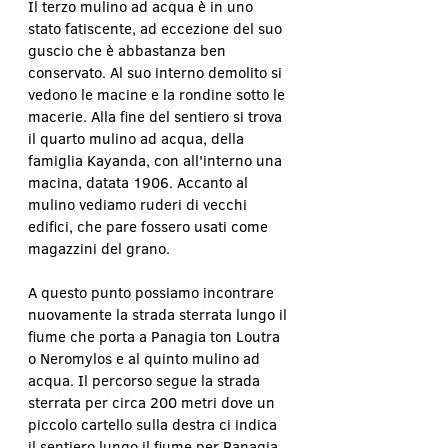
Il terzo mulino ad acqua è in uno 
stato fatiscente, ad eccezione del suo 
guscio che è abbastanza ben 
conservato. Al suo interno demolito si 
vedono le macine e la rondine sotto le 
macerie. Alla fine del sentiero si trova 
il quarto mulino ad acqua, della 
famiglia Kayanda, con all'interno una 
macina, datata 1906. Accanto al 
mulino vediamo ruderi di vecchi 
edifici, che pare fossero usati come 
magazzini del grano.
A questo punto possiamo incontrare 
nuovamente la strada sterrata lungo il 
fiume che porta a Panagia ton Loutra 
o Neromylos e al quinto mulino ad 
acqua. Il percorso segue la strada 
sterrata per circa 200 metri dove un 
piccolo cartello sulla destra ci indica 
il sentiero lungo il fiume per Panagia 