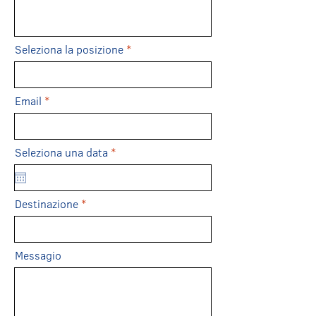
Seleziona la posizione
Email
r
Seleziona una data
*
e
q
u
i
Destinazione
r
e
d
Messagio