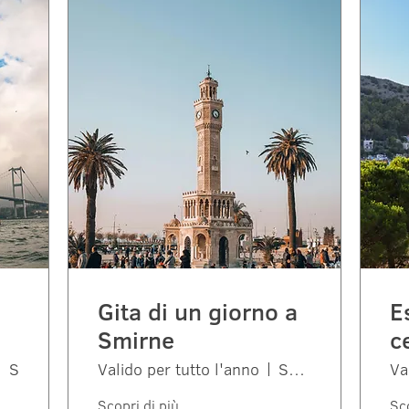
Gita di un giorno a
E
Smirne
c
Smirne
Valido per tutto l'anno
Smirne
Va
Scopri di più
Sco