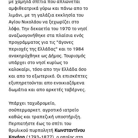
με χαμηλά σπίτια που απλώνεται 
αμφιθεατρικά γύρω και πάνω απο το 
λιμάνι, με τη γαλάζια εκκλησία του 
Αγίου Νικολάου να ξεχωρίζει στο 
λόφο. Την δεκαετία του 1970 το νησί 
αναζωογονήθηκε στα πλαίσια ενός 
προγράμματος για τις "άγονες 
περιοχές της Ελλάδας" και το 1984 
ανακηρύχθηκε ως Δήμος. Τουρισμός 
υπάρχει στο νησί κυρίως το 
καλοκαίρι, τόσο απο την Ελλάδα όσο 
και απο το εξωτερικό. Οι επισκέπτες 
εξυπηρετούνται απο ενοικιαζόμενα 
δωμάτια και απο αρκετές ταβέρνες.
Υπάρχει ταχυδρομείο, 
σούπερμαρκετ. αγροτικό ιατρείο 
καθώς και τραπεζική υποστήριξη.
Περπατήστε έως το σπίτι του 
θρυλικού πυρπολητή 
Κωνσταντίνου 
Κανάρη 
(1793-1877), ο οποίος στη 