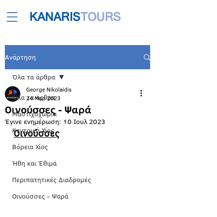
Ανάρτηση
Όλα τα άρθρα
George Nikolaidis
Όλα τα άρθρα
24 Μαρ 2023
Οινούσσες - Ψαρά
Μαστιχοχώρια
Έγινε ενημέρωση:
10 Ιουλ 2023
Κεντρική Χίος
Οινούσσες
Βόρεια Χίος
Ήθη και Έθιμα
Περιπατητικές Διαδρομές
Οινούσσες - Ψαρά