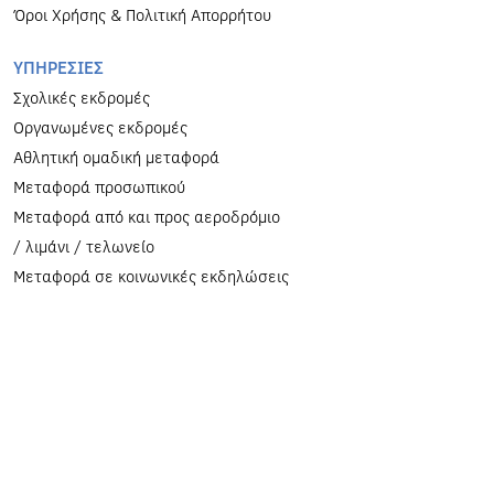
Όροι Χρήσης & Πολιτική Απορρήτου
ΥΠΗΡΕΣΙΕΣ
Σχολικές εκδρομές
Οργανωμένες εκδρομές
Αθλητική ομαδική μεταφορά
Μεταφορά προσωπικού
Μεταφορά από και προς αεροδρόμιο
/ λιμάνι / τελωνείο
Μεταφορά σε κοινωνικές εκδηλώσεις
και φεστιβάλ
ΕΠΙΚΟΙΝΩΝΙΑ
kanaristours@gmail.com
Πάροδος Λαδής (λιμάνι)
+30 22710 42490
Λεωφόρος Αιγαίου 12