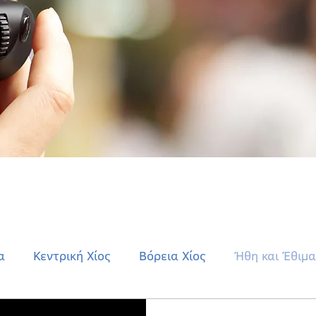
α
Κεντρική Χίος
Βόρεια Χίος
Ήθη και Έθιμα
Οινούσσες - Ψαρά