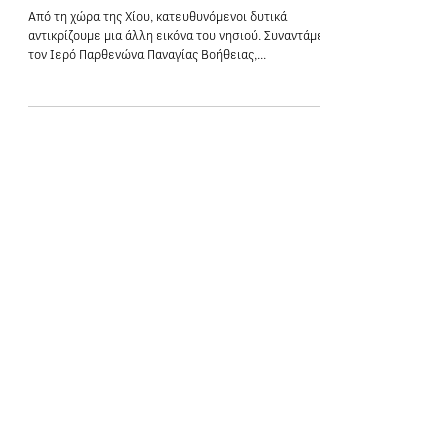
Κεντρική Χίος
Από τη χώρα της Χίου, κατευθυνόμενοι δυτικά
αντικρίζουμε μια άλλη εικόνα του νησιού. Συναντάμε
τον Ιερό Παρθενώνα Παναγίας Βοήθειας,...
EΞΥΠΗΡΕΤΗΣΗ ΠΕΛΑΤΩΝ
Σχετικά με εμάς
Προορισμοί εντός Ελλάδας
Προορισμοί εξωτερικού
Στόλος
Μετακινήσεις
Υπηρεσίες
Στόλος