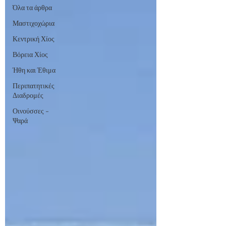
Όλα τα άρθρα
Μαστιχοχώρια
Κεντρική Χίος
Βόρεια Χίος
Ήθη και Έθιμα
Περιπατητικές
Διαδρομές
Οινούσσες -
Ψαρά