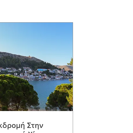
κδρομή Στην