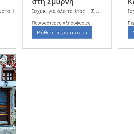
στη Σμύρνη
Κ
ουστο
Σμύρνη
Ισχύει για όλο το έτος
Σμύρνη
Ισ
Περισσότερες πληροφορίες
Πε
Μάθετε περισσότερα