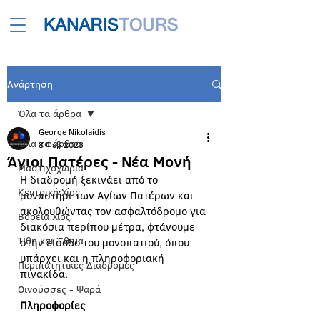
Ανάρτηση
Όλα τα άρθρα
George Nikolaidis
Όλα τα άρθρα
8 Φεβ 2023
Άγιοι Πατέρες - Νέα Μονή
Μαστιχοχώρια
Η διαδρομή ξεκινάει από το 
Κεντρική Χίος
μοναστήρι των Αγίων Πατέρων και 
ακολουθώντας τον ασφαλτόδρομο για 
Βόρεια Χίος
διακόσια περίπου μέτρα, φτάνουμε 
Ήθη και Έθιμα
στην είσοδο του μονοπατιού, όπου 
υπάρχει και η πληροφοριακή 
Περιπατητικές Διαδρομές
πινακίδα.
Οινούσσες - Ψαρά
Πληροφορίες