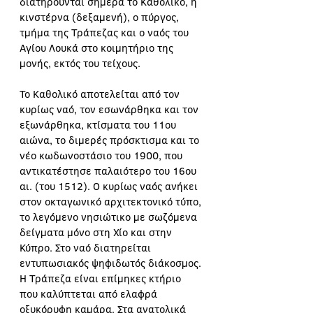
διατηρούνται σήμερα το Καθολικό, η 
κινστέρνα (δεξαμενή), ο πύργος, 
τμήμα της Τράπεζας και ο ναός του 
Αγίου Λουκά στο κοιμητήριο της 
μονής, εκτός του τείχους. 
Το Καθολικό αποτελείται από τον 
κυρίως ναό, τον εσωνάρθηκα και τον 
εξωνάρθηκα, κτίσματα του 11ου 
αιώνα, το διμερές πρόσκτισμα και το 
νέο κωδωνοστάσιο του 1900, που 
αντικατέστησε παλαιότερο του 16ου 
αι. (του 1512). Ο κυρίως ναός ανήκει 
στον οκταγωνικό αρχιτεκτονικό τύπο, 
το λεγόμενο νησιώτικο με σωζόμενα 
δείγματα μόνο στη Χίο και στην 
Κύπρο. Στο ναό διατηρείται 
εντυπωσιακός ψηφιδωτός διάκοσμος. 
Η Τράπεζα είναι επίμηκες κτήριο 
που καλύπτεται από ελαφρά 
οξυκόρυφη καμάρα. Στα ανατολικά 