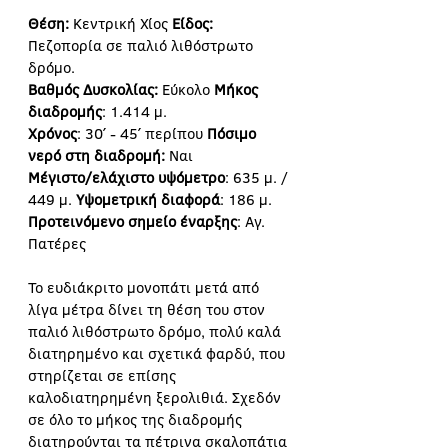
Θέση:
 Κεντρική Χίος 
Είδος: 
Πεζοπορία σε παλιό λιθόστρωτο 
δρόμο.
Βαθμός Δυσκολίας: 
Εύκολο 
Μήκος 
διαδρομής
: 1.414 μ.
Χρόνος
: 30΄ - 45΄ περίπου 
Πόσιμο 
νερό στη διαδρομή:
 Ναι
Μέγιστο/ελάχιστο υψόμετρο
: 635 μ. / 
449 μ. 
Υψομετρική διαφορά
: 186 μ.
Προτεινόμενο σημείο έναρξης
: Αγ. 
Πατέρες
Το ευδιάκριτο μονοπάτι μετά από 
λίγα μέτρα δίνει τη θέση του στον 
παλιό λιθόστρωτο δρόμο, πολύ καλά 
διατηρημένο και σχετικά φαρδύ, που 
στηρίζεται σε επίσης 
καλοδιατηρημένη ξερολιθιά. Σχεδόν 
σε όλο το μήκος της διαδρομής 
διατηρούνται τα πέτρινα σκαλοπάτια 