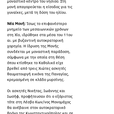
μοναστικό κέντρο του νησιού. Στη 
μονή απαγορεύεται η είσοδος για τις 
γυναίκες, μετά τη δύση του ηλίου.
Νέα Μονή:
 Ίσως το επιφανέστερο 
μνημείο των μεσαιωνικών χρόνων 
στη Χίο, ιδρύθηκε στα μέσα του 11ου 
αι. με βυζαντινή αυτοκρατορική 
χορηγία. Η ίδρυση της Μονής 
συνδέεται με μοναστική παράδοση, 
σύμφωνα με την οποία στη θέση 
όπου κτίσθηκε το Καθολικό είχε 
βρεθεί από τρεις Χιώτες ασκητές 
θαυματουργή εικόνα της Παναγίας, 
κρεμασμένη σε κλάδο μυρσίνης.
Οι ασκητές Νικήτας, Ιωάννης και 
Ιωσήφ, προφήτευσαν ότι ο εξόριστος 
τότε στη Λέσβο Κων/νος Μονομάχος 
θα ανέβαινε στον αυτοκρατορικό 
θρόνο της Κωνσταντινούπολης και σε 