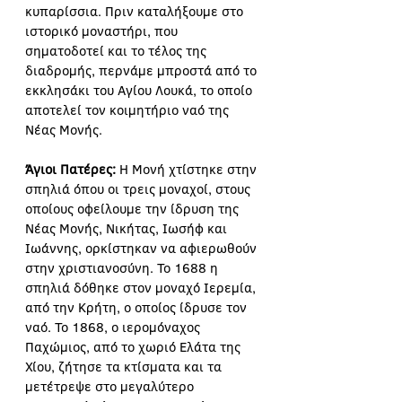
κυπαρίσσια. Πριν καταλήξουμε στο 
ιστορικό μοναστήρι, που 
σηματοδοτεί και το τέλος της 
διαδρομής, περνάμε μπροστά από το 
εκκλησάκι του Αγίου Λουκά, το οποίο 
αποτελεί τον κοιμητήριο ναό της 
Νέας Μονής.
Άγιοι Πατέρες:
 Η Μονή χτίστηκε στην 
σπηλιά όπου οι τρεις μοναχοί, στους 
οποίους οφείλουμε την ίδρυση της 
Νέας Μονής, Νικήτας, Ιωσήφ και 
Ιωάννης, ορκίστηκαν να αφιερωθούν 
στην χριστιανοσύνη. Το 1688 η 
σπηλιά δόθηκε στον μοναχό Ιερεμία, 
από την Κρήτη, ο οποίος ίδρυσε τον 
ναό. Το 1868, ο ιερομόναχος 
Παχώμιος, από το χωριό Ελάτα της 
Χίου, ζήτησε τα κτίσματα και τα 
μετέτρεψε στο μεγαλύτερο 