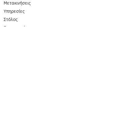
Μετακινήσεις
Υπηρεσίες
Στόλος
Επικοινωνία
Όροι Χρήσης & Πολιτική Απορρήτου
ΥΠΗΡΕΣΙΕΣ
Σχολικές εκδρομές
Οργανωμένες εκδρομές
Αθλητική ομαδική μεταφορά
Μεταφορά προσωπικού
Μεταφορά από και προς αεροδρόμιο
/ λιμάνι / τελωνείο
Μεταφορά σε κοινωνικές εκδηλώσεις
και φεστιβάλ
ΕΠΙΚΟΙΝΩΝΙΑ