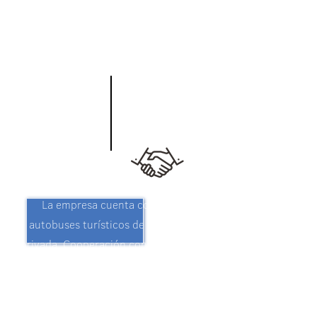
1995
La empresa cuenta con cinco
autobuses turísticos de propiedad
privada. Cooperación con operadores
turísticos de renombre en el
extranjero. Nuestra reputación se ha
hecho conocida