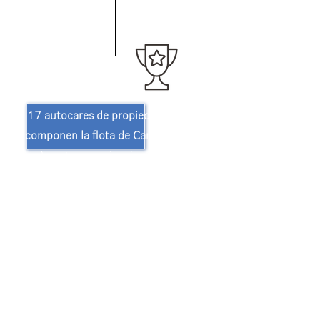
ΗΟΥ
17 autocares de propiedad privada
componen la flota de Canaris Tours.
Nuestra experiencia y nuestro
personal cualificado son nuestra
ventaja estratégica frente a nuestros
competidores.