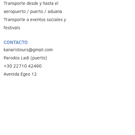
Transporte desde y hasta el
aeropuerto / puerto / aduana
Transporte a eventos sociales y
festivals
CONTACTO
kanaristours@gmail.com
Parodos Ladi (puerto)
+30 22710 42490
Αvenida Egeo 12
+30 2271021463
SÍGANOS
Suscríbete al boletín
y sé el primero en conocer todas