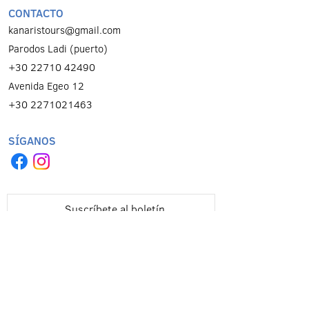
CONTACTO
kanaristours@gmail.com
Parodos Ladi (puerto)
+30 22710 42490
Αvenida Egeo 12
+30 2271021463
SÍGANOS
Suscríbete al boletín
y sé el primero en conocer todas
nuestras excursiones!
Inscribirse