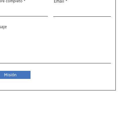
re completo
Email
saje
Misión