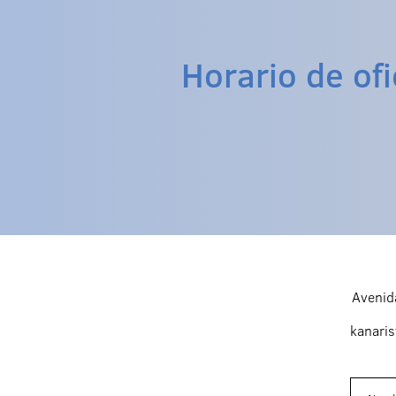
Horario de ofi
Αvenid
kanari