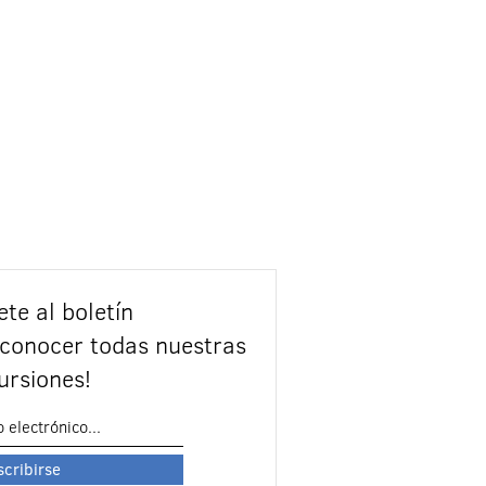
ete al boletín
 conocer todas nuestras
ursiones!
scribirse