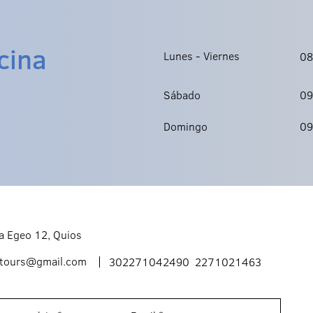
cina
Lunes - Viernes
08
Sábado
09
Domingo
09
a Egeo 12, Quios
stours@gmail.com
302271042490 2271021463