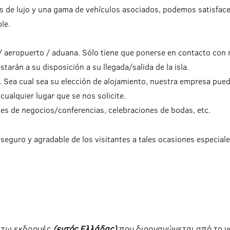
 de lujo y una gama de vehículos asociados, podemos satisface
le.
 / aeropuerto / aduana. Sólo tiene que ponerse en contacto con
tarán a su disposición a su llegada/salida de la isla.
. Sea cual sea su elección de alojamiento, nuestra empresa pue
cualquier lugar que se nos solicite.
nes de negocios/conferencias, celebraciones de bodas, etc.
 seguro y agradable de los visitantes a tales ocasiones especiale
κάτω εκδρομές
(εντός Ελλάδας)
που διοργανώνεται από το γρ