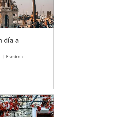
 día a
o
Esmirna