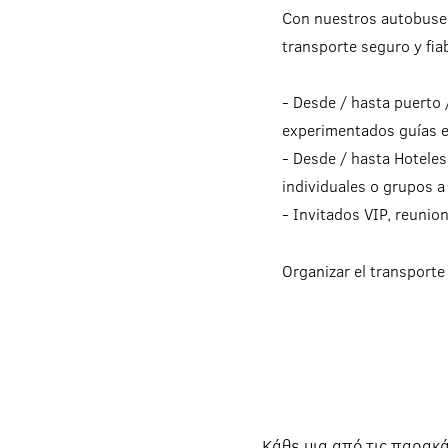
Con nuestros autobuses
transporte seguro y fiab
- Desde / hasta puerto
experimentados guías es
- Desde / hasta Hoteles
individuales o grupos a 
- Invitados VIP, reunio
Organizar el transporte
Kάθε μια από τις παρα