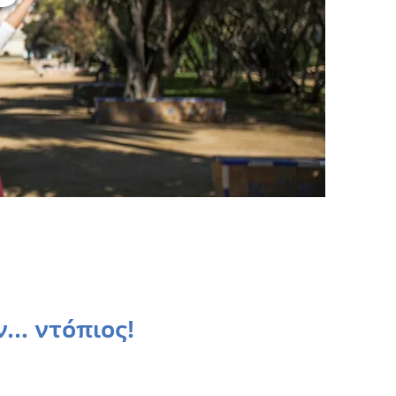
... ντόπιος!