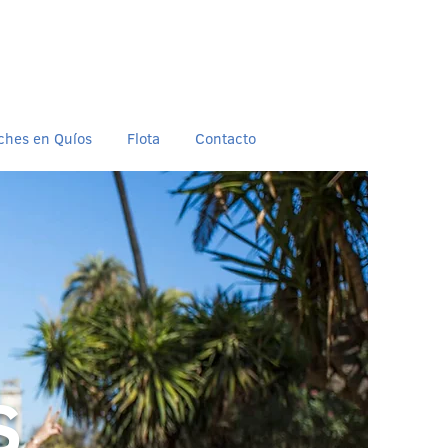
oches en Quíos
Flota
Contacto
S