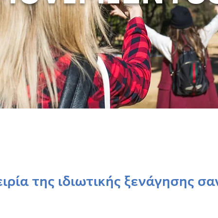
ιρία της ιδιωτικής ξενάγησης σαν