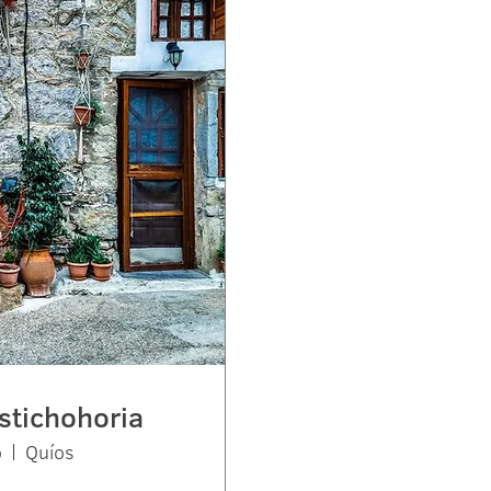
stichohoria
o
Quíos