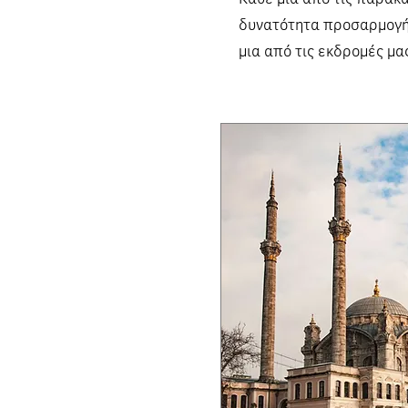
δυνατότητα προσαρμογής
μια από τις εκδρομές μα