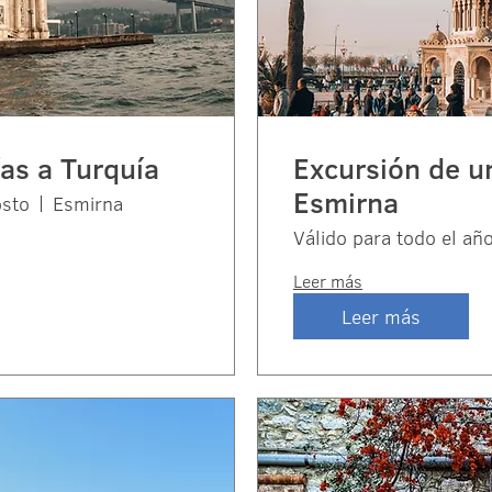
ías a Turquía
Excursión de un
Esmirna
osto
Esmirna
Válido para todo el añ
Leer más
Leer más