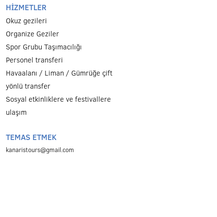
Kullanım Koşulları ve Gizlilik Politikası
HİZMETLER
Okuz gezileri
Organize Geziler
Spor Grubu Taşımacılığı
Personel transferi
Havaalanı / Liman / Gümrüğe çift
yönlü transfer
Sosyal etkinliklere ve festivallere
ulaşım
TEMAS ETMEK
kanaristours@gmail.com
Lados Geçidi - Liman
+30 22710 42490
12 Leoforos Aigiou (Chios Kıyı)
+30 2271021463