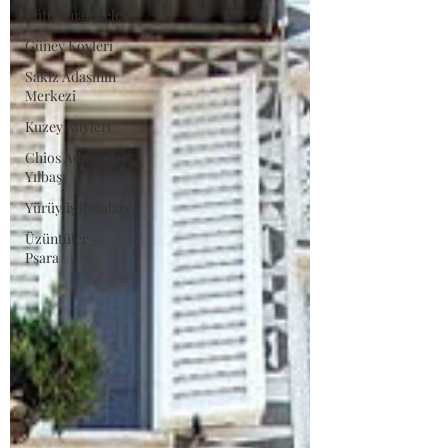
Bütün makaleler
Güney Köyleri
Sakız Adasının
Merkezi
Kuzey Köyleri
Chios Adasında
Yılbaşı
Yürüyüş Rotaları
Üzüntüler -
Psara