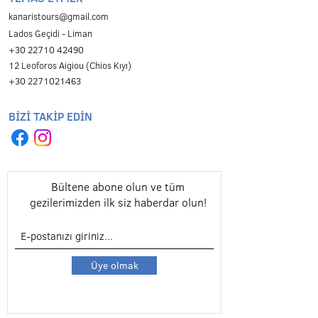
kanaristours@gmail.com
Lados Geçidi - Liman
+30 22710 42490
12 Leoforos Aigiou (Chios Kıyı)
+30 2271021463
BİZİ TAKİP EDİN
Bültene abone olun ve tüm
gezilerimizden ilk siz haberdar olun!
Üye olmak