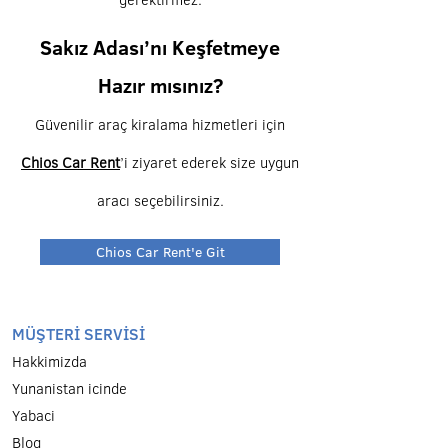
Sakız Adası’nı Keşfetmeye
Hazır mısınız?
Güvenilir araç kiralama hizmetleri için
Chios Car Rent
’i ziyaret ederek size uygun
aracı seçebilirsiniz.
Chios Car Rent'e Git
MÜŞTERİ SERVİSİ
Hakkimizda
Yunanistan icinde
Yabaci
Blog